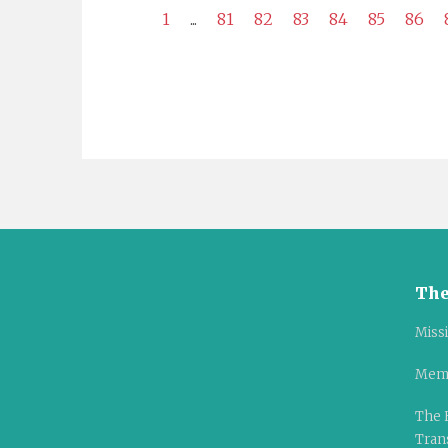
1
...
81
82
83
84
85
86
The
Miss
Mem
The 
Tran