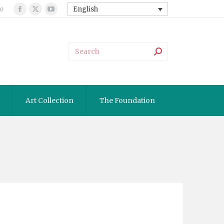
o
English
Facebook
X
YouTube
page
page
page
opens
opens
opens
in
in
in
new
new
new
window
window
window
Art Collection
The Foundation