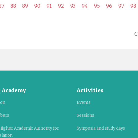
87
88
89
90
91
92
93
94
95
96
97
98
C
 Academy
Activities
ion
Events
bers
Sessions
Higher Academic Authority for
Symposia and study days
slation