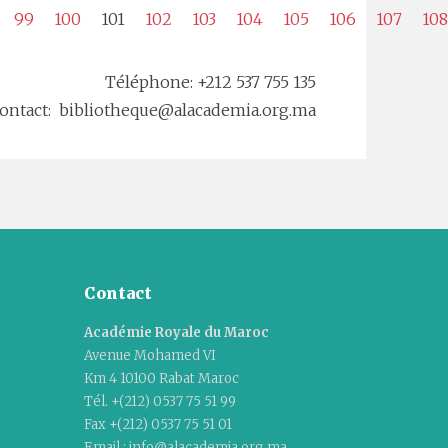
99
100
101
102
103
104
105
106
107
108
Téléphone: +212 537 755 135
ontact: bibliotheque@alacademia.org.ma
Contact
Académie Royale du Maroc
Avenue Mohamed VI
Km 4 10100 Rabat Maroc
Tél. +(212) 0537 75 51 99
Fax +(212) 0537 75 51 01
Email : info@alacademia.org.ma