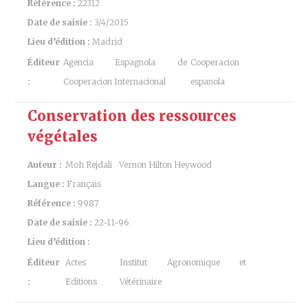
Référence :
22312
Date de saisie :
3/4/2015
Lieu d’édition :
Madrid
Éditeur
Agencia Espagnola de
Cooperacion
:
Cooperacion Internacional
espanola
Conservation des ressources
végétales
Auteur :
Moh Rejdali
Vernon Hilton Heywood
Langue :
Français
Référence :
9987
Date de saisie :
22-11-96
Lieu d’édition :
Éditeur
Actes
Institut Agronomique et
:
Editions
Vétérinaire