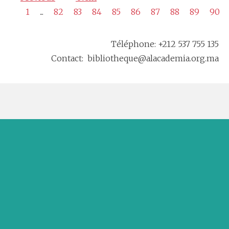
1
...
82
83
84
85
86
87
88
89
90
Téléphone: +212 537 755 135
Contact: bibliotheque@alacademia.org.ma