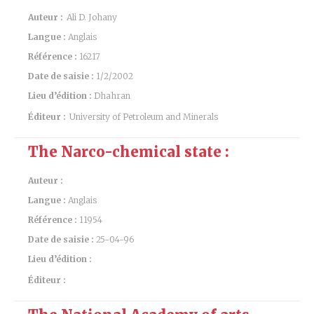
Auteur :
Ali D. Johany
Langue :
Anglais
Référence :
16217
Date de saisie :
1/2/2002
Lieu d’édition :
Dhahran
Éditeur :
University of Petroleum and Minerals
The Narco-chemical state :
Auteur :
Langue :
Anglais
Référence :
11954
Date de saisie :
25-04-96
Lieu d’édition :
Éditeur :