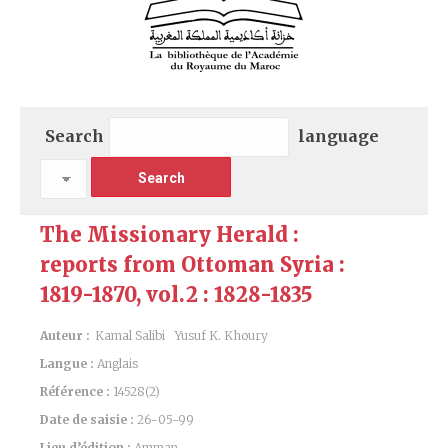
Search
language
The Missionary Herald :
reports from Ottoman Syria :
1819-1870, vol.2 : 1828-1835
Auteur :
Kamal Salibi
Yusuf K. Khoury
Langue :
Anglais
Référence :
14528(2)
Date de saisie :
26-05-99
Lieu d’édition :
Amman