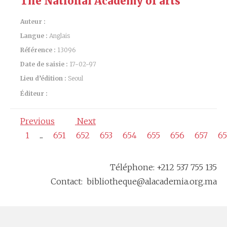
The National Academy of arts
Auteur :
Langue :
Anglais
Référence :
13096
Date de saisie :
17-02-97
Lieu d’édition :
Seoul
Éditeur :
Previous
Next
1
...
651
652
653
654
655
656
657
65
Téléphone: +212 537 755 135
Contact: bibliotheque@alacademia.org.ma