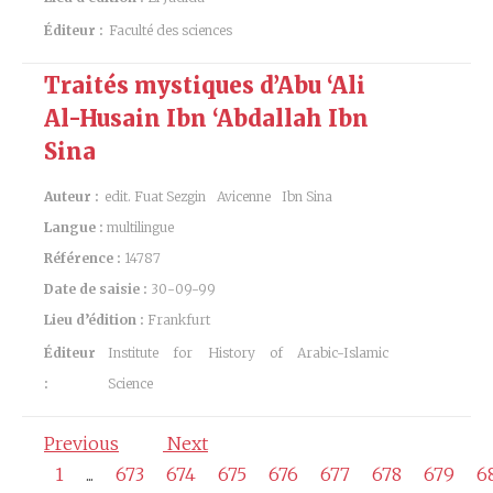
Éditeur :
Faculté des sciences
Traités mystiques d’Abu ‘Ali
Al-Husain Ibn ‘Abdallah Ibn
Sina
Auteur :
edit. Fuat Sezgin
Avicenne
Ibn Sina
Langue :
multilingue
Référence :
14787
Date de saisie :
30-09-99
Lieu d’édition :
Frankfurt
Éditeur
Institute for History of Arabic-Islamic
:
Science
Previous
Next
1
...
673
674
675
676
677
678
679
6