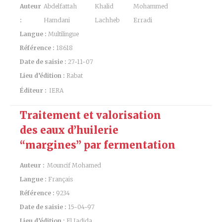
Auteur
Abdelfattah
Khalid
Mohammed
:
Hamdani
Lachheb
Erradi
Langue :
Multilingue
Référence :
18618
Date de saisie :
27-11-07
Lieu d’édition :
Rabat
Éditeur :
IERA
Traitement et valorisation
des eaux d’huilerie
“margines” par fermentation
Auteur :
Mouncif Mohamed
Langue :
Français
Référence :
9234
Date de saisie :
15-04-97
Lieu d’édition :
El Jadida