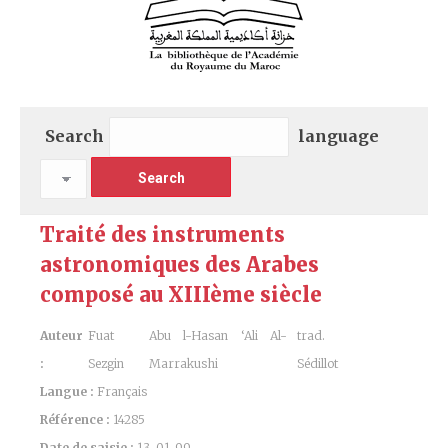
Search
language
Traité des instruments
astronomiques des Arabes
composé au XIIIème siècle
Auteur
Fuat
Abu l-Hasan ‘Ali Al-
trad.
:
Sezgin
Marrakushi
Sédillot
Langue :
Français
Référence :
14285
Date de saisie :
13-01-99