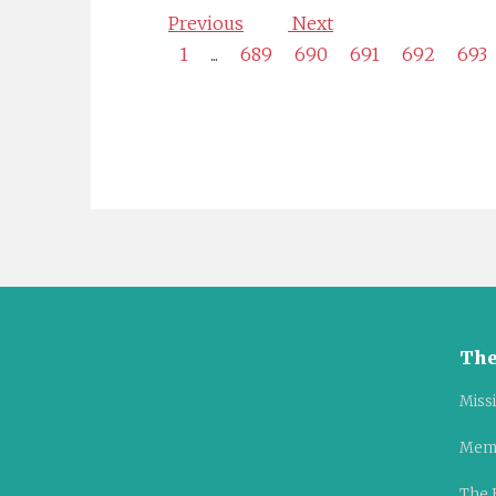
Previous
Next
1
...
689
690
691
692
693
The
Miss
Mem
The 