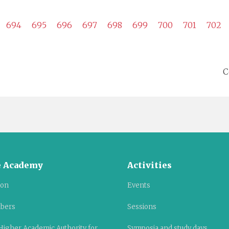
694
695
696
697
698
699
700
701
702
C
 Academy
Activities
ion
Events
bers
Sessions
Higher Academic Authority for
Symposia and study days