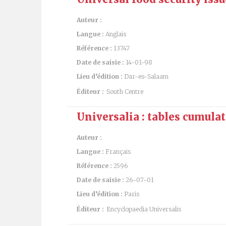
Auteur :
Langue :
Anglais
Référence :
13747
Date de saisie :
14-01-98
Lieu d’édition :
Dar-es-Salaam
Éditeur :
South Centre
Universalia : tables cumula
Auteur :
Langue :
Français
Référence :
2596
Date de saisie :
26-07-01
Lieu d’édition :
Paris
Éditeur :
Encyclopaedia Universalis