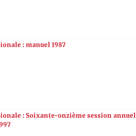
onale : manuel 1987
onale : Soixante-onzième session annuell
1997