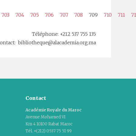
703
704
705
706
707
708
709
710
711
7
Téléphone: +212 537 755 135
ontact: bibliotheque@alacademia.org.ma
Contact
Académie Royale du Maroc
Avenue Mohamed VI
Km 4 10100 Rabat Maroc
Tél. +(212) 0537 75 51 99