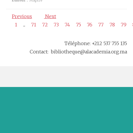
Éditeur :
Mapfre
Previous
Next
1
...
71
72
73
74
75
76
77
78
79
Téléphone: +212 537 755 135
Contact: bibliotheque@alacademia.org.ma