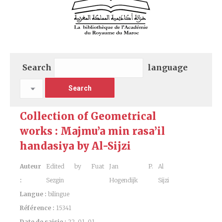
Search
language
Collection of Geometrical
works : Majmu’a min rasa’il
handasiya by Al-Sijzi
Auteur
Edited by Fuat
Jan P.
Al
:
Sezgin
Hogendijk
Sijzi
Langue :
bilingue
Référence :
15341
Date de saisie :
22-01-01