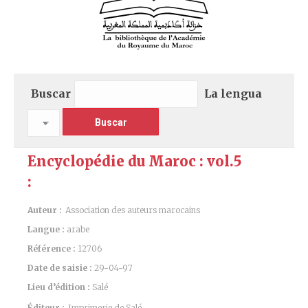
Buscar
La lengua
Encyclopédie du Maroc : vol.5
:
Auteur :
Association des auteurs marocains
Langue :
arabe
Référence :
12706
Date de saisie :
29-04-97
Lieu d’édition :
Salé
Éditeur :
Imprimerie de Salé