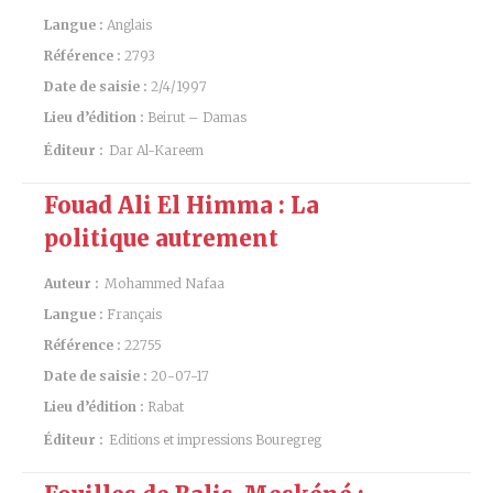
Langue :
Anglais
Référence :
2793
Date de saisie :
2/4/1997
Lieu d’édition :
Beirut – Damas
Éditeur :
Dar Al-Kareem
Fouad Ali El Himma : La
politique autrement
Auteur :
Mohammed Nafaa
Langue :
Français
Référence :
22755
Date de saisie :
20-07-17
Lieu d’édition :
Rabat
Éditeur :
Editions et impressions Bouregreg