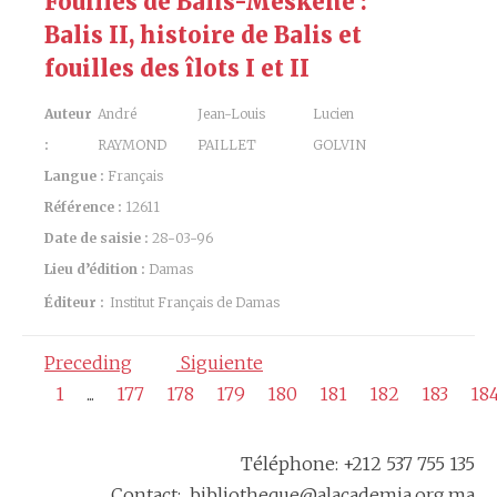
Fouilles de Balis-Meskéné :
Balis II, histoire de Balis et
fouilles des îlots I et II
Auteur
André
Jean-Louis
Lucien
:
RAYMOND
PAILLET
GOLVIN
Langue :
Français
Référence :
12611
Date de saisie :
28-03-96
Lieu d’édition :
Damas
Éditeur :
Institut Français de Damas
Preceding
Siguiente
1
...
177
178
179
180
181
182
183
18
Téléphone: +212 537 755 135
Contact: bibliotheque@alacademia.org.ma