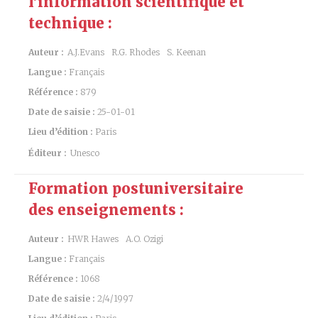
l’information scientifique et
technique :
Auteur :
A.J.Evans
R.G. Rhodes
S. Keenan
Langue :
Français
Référence :
879
Date de saisie :
25-01-01
Lieu d’édition :
Paris
Éditeur :
Unesco
Formation postuniversitaire
des enseignements :
Auteur :
HWR Hawes
A.O. Ozigi
Langue :
Français
Référence :
1068
Date de saisie :
2/4/1997