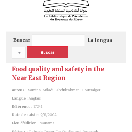
Buscar
La lengua
Food quality and safety in the
Near East Region
Auteur :
Samir S. Miladi
Abdulrahman O. Musaiger
Langue :
Anglais
Référence :
17241
Date de saisie :
9/8/2004
Lieu d’édition :
Manama
Éditeur :
Bahrain Center For Studies and Research