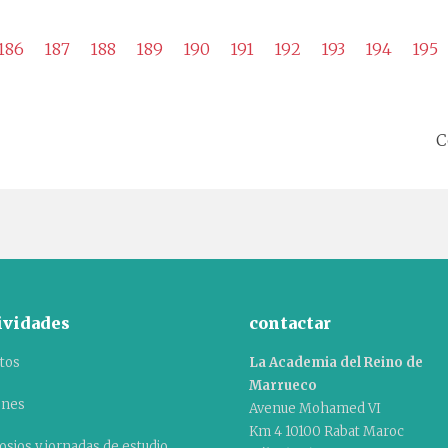
186
187
188
189
190
191
192
193
194
195
C
ividades
contactar
tos
La Academia del Reino de
Marrueco
ones
Avenue Mohamed VI
Km 4 10100 Rabat Maroc
sios y jornadas de estudio