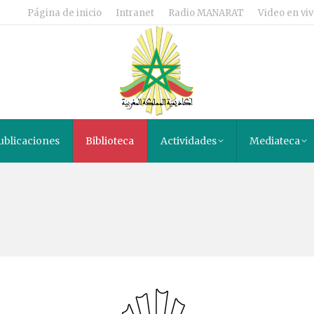
Página de inicio
Intranet
Radio MANARAT
Video en viv
ublicaciones
Biblioteca
Actividades
Mediateca