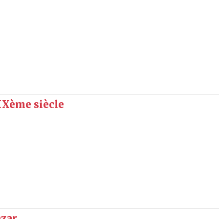
XXème siècle
azar