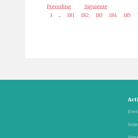
Preceding
Siguiente
1
...
181
182
183
184
185
Act
Even
Sesi
Simpo