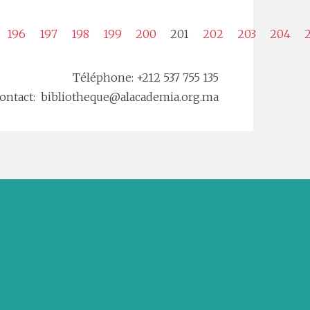
196
197
198
199
200
201
202
203
204
Téléphone: +212 537 755 135
ontact: bibliotheque@alacademia.org.ma