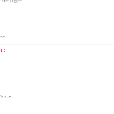
l Ethrig Eggert
ence
 :
 Science