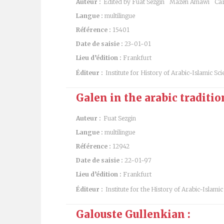
Auteur :
Edited by Fuat Sezgin
Mazen Amawi
Car
Langue :
multilingue
Référence :
15401
Date de saisie :
23-01-01
Lieu d’édition :
Frankfurt
Éditeur :
Institute for History of Arabic-Islamic Sci
Galen in the arabic tradition
Auteur :
Fuat Sezgin
Langue :
multilingue
Référence :
12942
Date de saisie :
22-01-97
Lieu d’édition :
Frankfurt
Éditeur :
Institute for the History of Arabic-Islamic
Galouste Gullenkian :