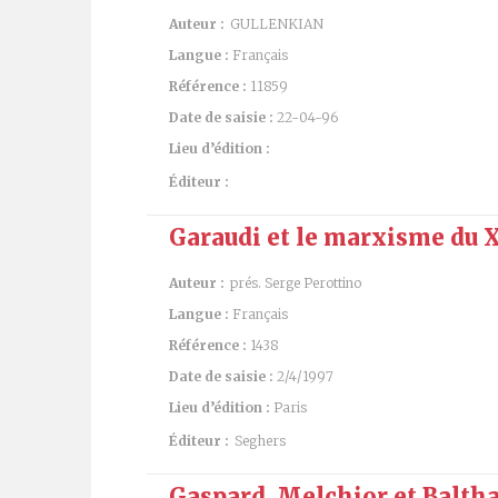
Auteur :
GULLENKIAN
Langue :
Français
Référence :
11859
Date de saisie :
22-04-96
Lieu d’édition :
Éditeur :
Garaudi et le marxisme du 
Auteur :
prés. Serge Perottino
Langue :
Français
Référence :
1438
Date de saisie :
2/4/1997
Lieu d’édition :
Paris
Éditeur :
Seghers
Gaspard, Melchior et Balth