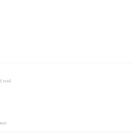
, trad.
ence