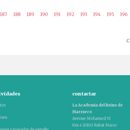
187
188
189
190
191
192
193
194
195
196
C
ividades
contactar
tos
La Academia del Reino de
Marrueco
ones
Avenue Mohamed VI
Km 4 10100 Rabat Maroc
sios y jornadas de estudio