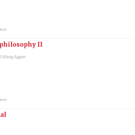
ence
 philosophy II
l Ethrig Eggert
ence
al