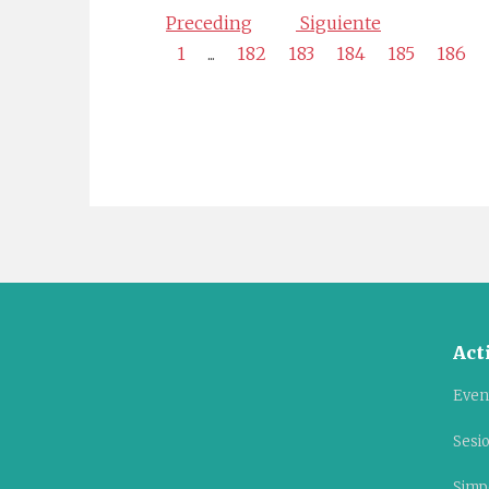
Preceding
Siguiente
1
...
182
183
184
185
186
Act
Even
Sesi
Simpo