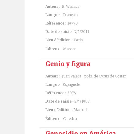
Auteur :
B. Wallace
Langue :
Français
Référence :
19770
Date de saisie :
7/4/2011
Lieu d’édition :
Paris
Éditeur :
Masson
Genio y figura
Auteur :
Juan Valera
prés. de Cyrus de Coster
Langue :
Espagnole
Référence :
3076
Date de saisie :
2/4/1997
Lieu d’édition :
Madrid
Éditeur :
Catedra
Genocidio en América