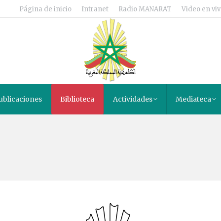
Página de inicio
Intranet
Radio MANARAT
Video en viv
ublicaciones
Biblioteca
Actividades
Mediateca