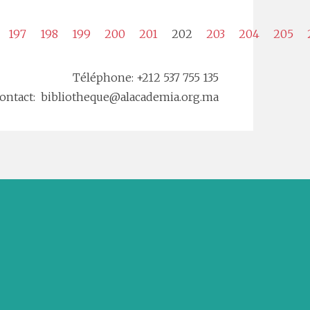
197
198
199
200
201
202
203
204
205
Téléphone: +212 537 755 135
ontact: bibliotheque@alacademia.org.ma