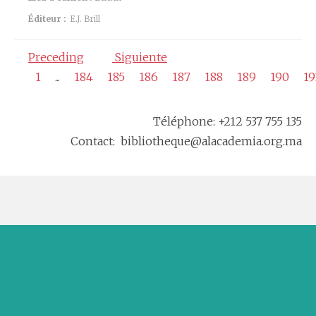
Éditeur :
E.J. Brill
Preceding
Siguiente
1
...
184
185
186
187
188
189
190
19
Téléphone: +212 537 755 135
Contact: bibliotheque@alacademia.org.ma