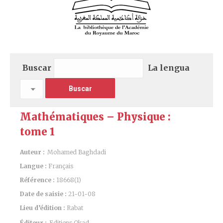
Buscar
La lengua
Mathématiques – Physique :
tome 1
Auteur :
Mohamed Baghdadi
Langue :
Français
Référence :
18668(1)
Date de saisie :
21-01-08
Lieu d’édition :
Rabat
Éditeur :
Editions Okad