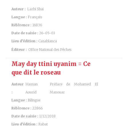
Auteur :
Larbi Sbai
Langue :
Français
Référence :
16836
Date de saisie :
26-05-03
Lieu d’édition :
Casablanca
Éditeur :
Office National des Pêches
May day ttini uyanim = Ce
que dit le roseau
Auteur
Hassan
Préface de Mohamed El
:
Aourid
Manouar
Langue :
Bilingue
Référence :
22866
Date de saisie :
1/12/2018
Lieu d’édition :
Rabat