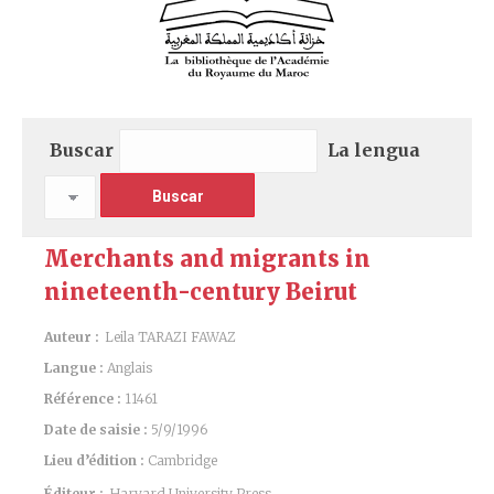
Buscar
La lengua
Merchants and migrants in
nineteenth-century Beirut
Auteur :
Leila TARAZI FAWAZ
Langue :
Anglais
Référence :
11461
Date de saisie :
5/9/1996
Lieu d’édition :
Cambridge
Éditeur :
Harvard University Press