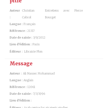
pitié
Auteur
Christian
Entretiens avec Pierre
:
Cabrol
Bourget
Langue :
Français
Référence :
21317
Date de saisie :
3/9/2012
Lieu d’édition :
Paris
Éditeur :
Librairie Plon
Message
Auteur :
Ali Nasser Mohammad
Langue :
Anglais
Référence :
12061
Date de saisie :
7/3/1996
Lieu d’édition :
Éditeur :
Arab centre for strategic studies