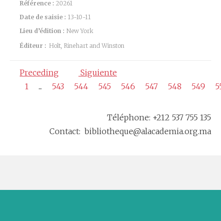
Référence :
20261
Date de saisie :
13-10-11
Lieu d’édition :
New York
Éditeur :
Holt, Rinehart and Winston
Preceding
Siguiente
1
...
543
544
545
546
547
548
549
5
Téléphone: +212 537 755 135
Contact: bibliotheque@alacademia.org.ma