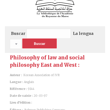
Buscar
La lengua
Philosophy of law and social
philosophy East and West :
Auteur :
Korean Association of IVR
Langue :
Anglais
Référence :
9144
Date de saisie :
20-03-97
Lieu d’édition :
Éditeur :
Bobmun Publishing Company