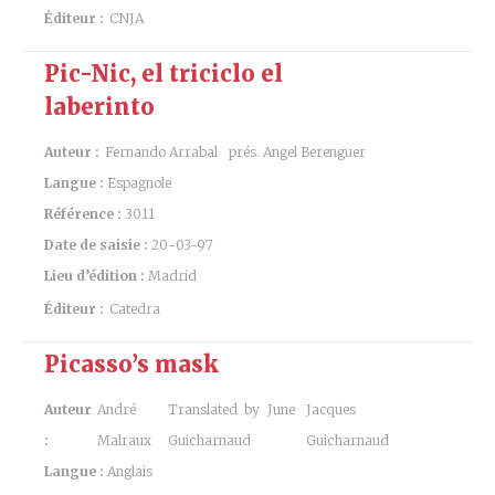
Éditeur :
CNJA
Pic-Nic, el triciclo el
laberinto
Auteur :
Fernando Arrabal
prés. Angel Berenguer
Langue :
Espagnole
Référence :
3011
Date de saisie :
20-03-97
Lieu d’édition :
Madrid
Éditeur :
Catedra
Picasso’s mask
Auteur
André
Translated by June
Jacques
:
Malraux
Guicharnaud
Guicharnaud
Langue :
Anglais