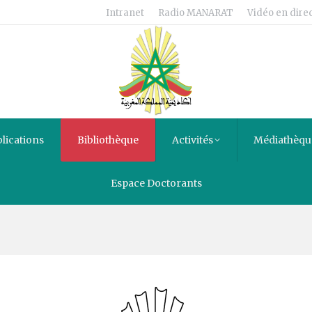
Intranet
Radio MANARAT
Vidéo en direc
lications
Bibliothèque
Activités
Médiathèqu
Espace Doctorants