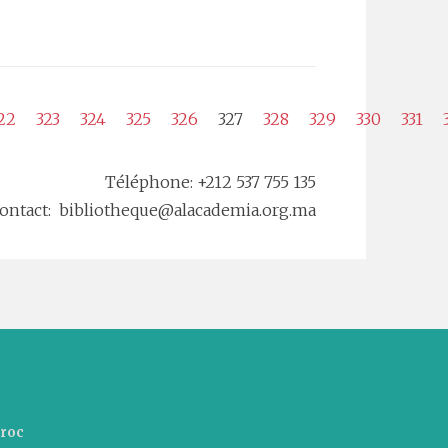
22
323
324
325
326
327
328
329
330
331
Téléphone: +212 537 755 135
ontact: bibliotheque@alacademia.org.ma
aroc