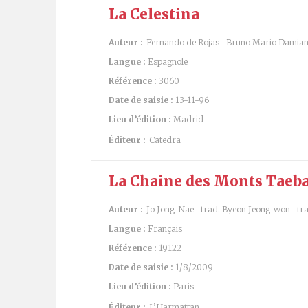
La Celestina
Auteur :
Fernando de Rojas
Bruno Mario Damian
Langue :
Espagnole
Référence :
3060
Date de saisie :
13-11-96
Lieu d’édition :
Madrid
Éditeur :
Catedra
La Chaine des Monts Taebaek
Auteur :
Jo Jong-Nae
trad. Byeon Jeong-won
tr
Langue :
Français
Référence :
19122
Date de saisie :
1/8/2009
Lieu d’édition :
Paris
Éditeur :
L’Harmattan