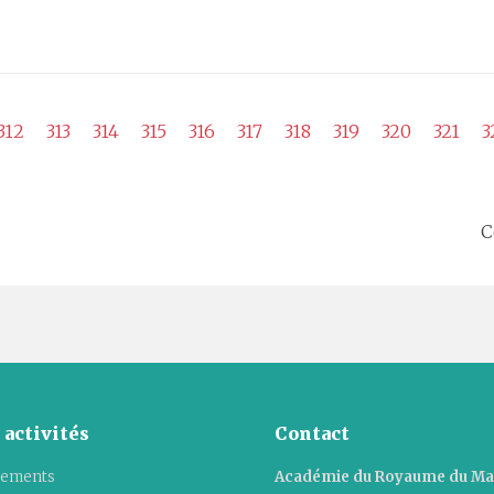
312
313
314
315
316
317
318
319
320
321
3
C
 activités
Contact
ements
Académie du Royaume du M