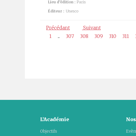
Lieu d’édition :
Paris
Éditeur :
Unesco
Précédant
Suivant
1
...
307
308
309
310
311
L’Académie
Nos
Objectifs
Evèn