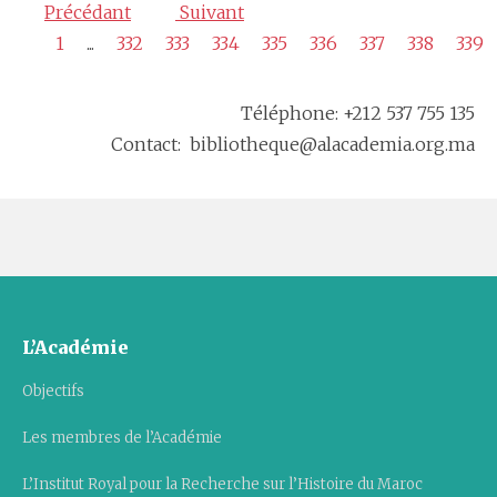
Précédant
Suivant
1
...
332
333
334
335
336
337
338
339
Téléphone: +212 537 755 135
Contact: bibliotheque@alacademia.org.ma
L’Académie
Objectifs
Les membres de l’Académie
L’Institut Royal pour la Recherche sur l’Histoire du Maroc