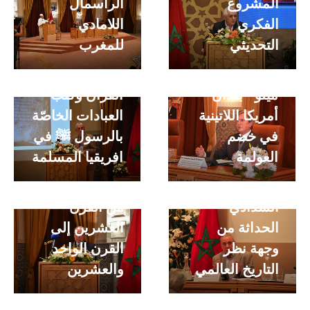
المشروع
الرأسمال
محاضرة الأستاذ
الفكري
اللامادي
كونستون
التحديثي
للمغرب
محاضرة الأستاذ
هاميس
فرناندو كلور دي
-مصاحف
ميلو- بلدان
القرآن وكتب
أمريكا اللاتينية
العبادات الخاصّة
في خضم
بالرسول ﷺ في
محاضرة الأستاذ
العولمة
افريقيا المسلمة
محاضرة الأستاذ
غابرييل دو
عبد السلام
بروي- الانتقال
الشدادي –
من القرن
الحداثة من
العشرين إلى
محاضرة الأستاذ
محاضرة الأستاذ
وجهة نظر
القرن الواحد
شانغ كيونغ
عبد الحق
التاريخ العالمي
والعشرين
سوب – الحداثة
العزوزي –
المظغوطة إنجاز
إضاءات على