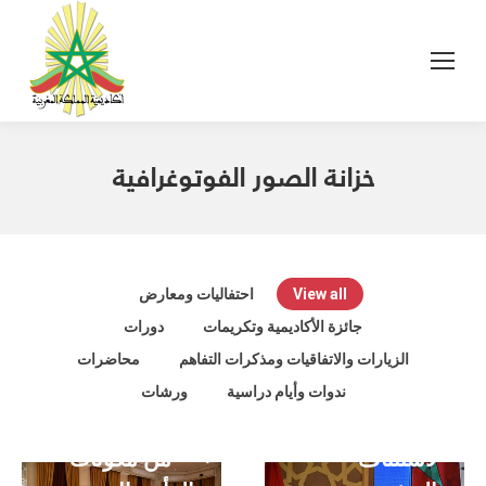
خزانة الصور الفوتوغرافية
View all
احتفاليات ومعارض
محاضرة الأستاذ
جائزة الأكاديمية وتكريمات
دورات
محمد الصغير
الزيارات والاتفاقيات ومذكرات التفاهم
محاضرات
جنجار – سؤال
محاضرة الأستاذ
ندوات وأيام دراسية
ورشات
الترجمة والحاجة
مصطفى بنحمزة
لاستئناف
– من مكونات