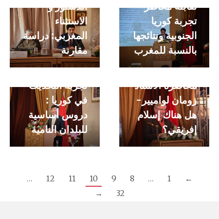
تقابله مخاطر –
الدستور و
تجربة كوريا
الاستثناء
الجنوبية ونتائجها
المغربي: دراسة
بالنسبة للمغرب
مقارنة
محاضرة الأستاذ
سُنغسو كيم.-
محاضرة الأستاذ
تجربة التحديث
رومان لواميير-
في كوريا :
هل هناك إسلام
دروس أساسية
إفريقي؟
للبلدان النامية
…
12
11
10
9
8
…
1
←
→
32