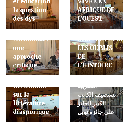
et éducation
VIVRE EN
la question
AFRIQUE DE
L’EXPÉDITION
des dys
L’OUEST
Le
COLONIALE
réformisme
DE 1895 À
musulman :
MADAGASCAR,
Jean-Marie
une
LES OUBLIS
Gustave Le
approche
DE
L’exil n’est
Clézio
critique
L’HISTOIRE
pas notre
أكاديمية
Islamic
Royaume
المملكة
Reformism,
Réflexions
المغربية
emergence
sur la
تستضيف الكاتب
and
littérature
الكبير الحائز
dissemination
diasporique
على جائزة نوبل
of new
relations
Histoire du