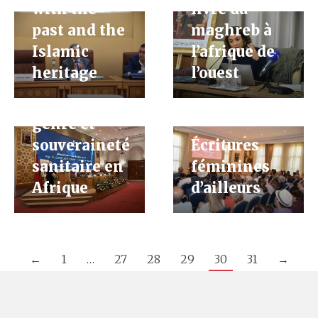
with the
livre du
past and the
maghreb à
Islamic
l’afrique de
heritage
l’ouest
Equité,
genre et
souveraineté
Écritures
sanitaire en
féminines
Afrique
d’ailleurs
←
1
…
27
28
29
30
31
→