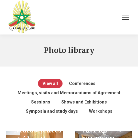
Photo library
View all
Conferences
Meetings, visits and Memorandums of Agreement
Sessions
Shows and Exhibitions
LES RÉCITS
Symposia and study days
Workshops
DU FÁ : UN
Neurosciences
ART DE