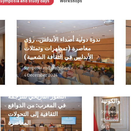
Symposia and study days
Workshops
ندوة دولية أصداء الأندلس.. رؤى
ندوة
معاصرة (تمظهرات وتمثلات
دولية
الأندلس في الثقافة الشعبية)
حول:
Symposia and study days
ثقافةوالتراث
4 December 2024
بين
الخصوصية
التطور التاريخي للترجمة
والكونية
في المغرب: من الدوافع
Symposia
الثقافية إلى التحولات
and study
المعاصرة
days