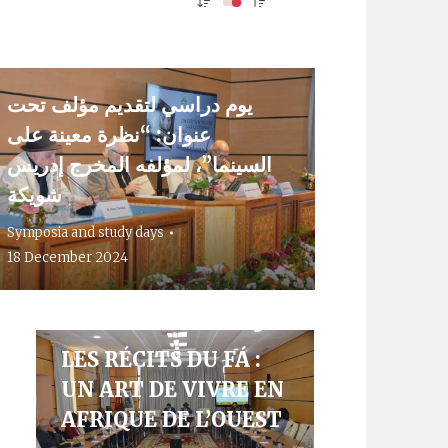
يوم دراسي لتقديم مؤلف تحت
عنوان: “نظرة معينة على
السينما”، لمؤلفه المخرج إدريس
شويكة
Symposia and study days
ال
18 December 2024
LES RÉCITS DU FÁ :
UN ART DE VIVRE EN
AFRIQUE DE L’OUEST