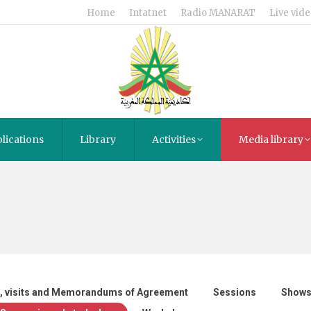
Home
Intatnet
Radio MANARAT
Live vide
lications
Library
Activities
Media library
, visits and Memorandums of Agreement
Sessions
Shows 