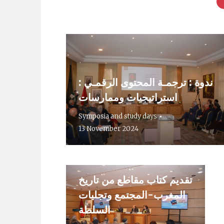
ندوة : ترجمـة المحتوى الرقمـي :
استراتيجيات وممارسات
Symposia and study days
13 November 2024
تقديم كتاب مقاطع من تاريخ
المغرب-المجتمع وتجليات
السلطة