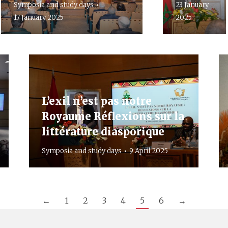
Symposia and study days
23 January
17 January 2025
2025
L’exil n’est pas notre
Royaume Réflexions sur la
littérature diasporique
Symposia and study days
9 April 2025
←
1
2
3
4
5
6
→