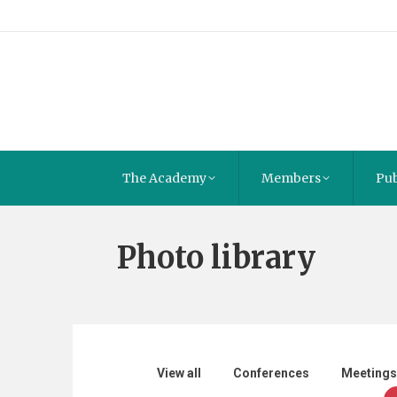
The Academy
Members
Pub
Photo library
View all
Conferences
Meetings