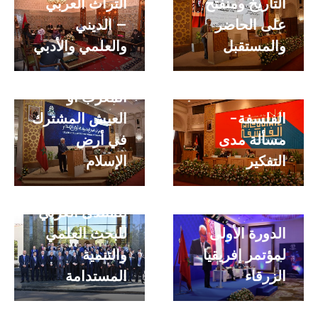
التاريخ ومنفتح
التراث العربي
على الحاضر
– الديني
والمستقبل
والعلمي والأدبي
المغرب أو
الفلسفة-
العيش المشترك
مسألة مدى
في أرض
التفكير
الإسلام
الدورة السادسة
للمنتدى العربي
الدورة الأولى
للبحث العلمي
لمؤتمر إفريقيا
والتنمية
الزرقاء
المستدامة
التطور التاريخي
للترجمة في
الحفل الرسمي