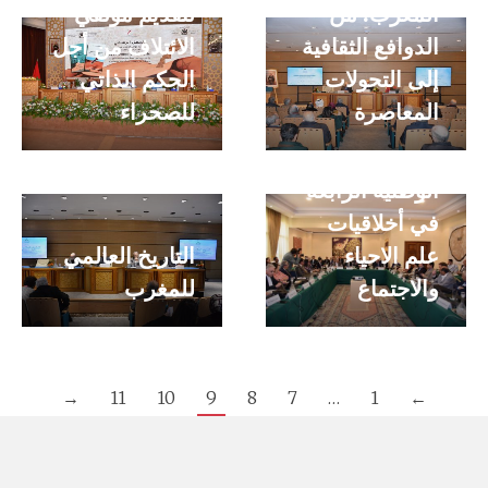
المغرب: من
لتقديم مؤلفي
الدوافع الثقافية
الائتلاف من أجل
إلى التحولات
الحكم الذاتي
المعاصرة
للصحراء
استضافة الندوة
الوطنية الرابعة
في أخلاقيات
علم الاحياء
التاريخ العالمي
والاجتماع
للمغرب
→
11
10
9
8
7
…
1
←