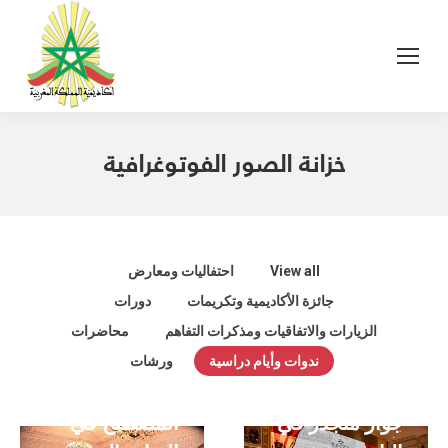
خزانة الصور الفوتوغرافية
View all
احتفاليات ومعارض
جائزة الأكاديمية وتكريمات
دورات
الملتقى
الزيارات والاتفاقيات ومذكرات التفاهم
محاضرات
الدراسي حول
ندوات وأيام دراسية
ورشات
المغرب وإسبانيا
– موسوعة
جوار متجذر في
المصطلح في