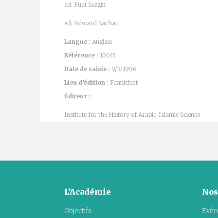
ed. Fuat Sezgin
ed. Edward Sachau
Langue :
Anglais
Référence :
10035
Date de saisie :
9/3/1996
Lieu d’édition :
Frankfurt
Éditeur :
Institute for the History of Arabic-Islamic Science
L’Académie
Nos
Objectifs
Evèn