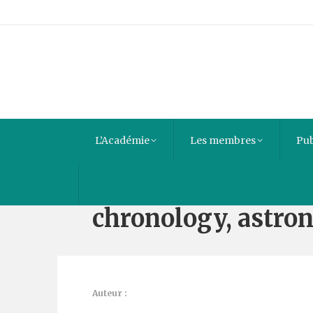
L’Académie
Les membres
Pub
Alberuni’s India : a
chronology, astron
Auteur :