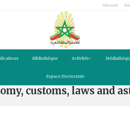
Intranet
Ra
lications
Bibliothèque
Activités
Médiathèqu
n account of religion, phili
Espace Doctorants
omy, customs, laws and ast