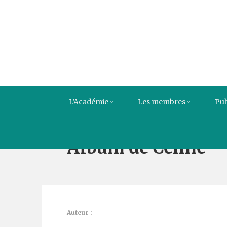
L’Académie
Les membres
Pub
Album de Céline
Auteur :