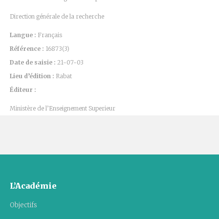
Direction générale de la recherche
Langue :
Français
Référence :
16873(3)
Date de saisie :
21-07-03
Lieu d’édition :
Rabat
Éditeur :
Ministère de l’Enseignement Superieur
L’Académie
Objectifs