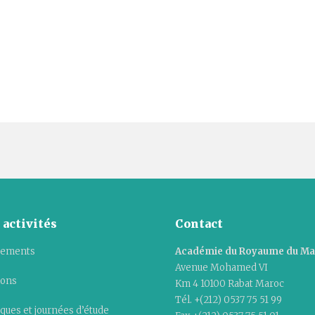
 activités
Contact
ements
Académie du Royaume du M
Avenue Mohamed VI
ions
Km 4 10100 Rabat Maroc
Tél. +(212) 0537 75 51 99
ques et journées d’étude