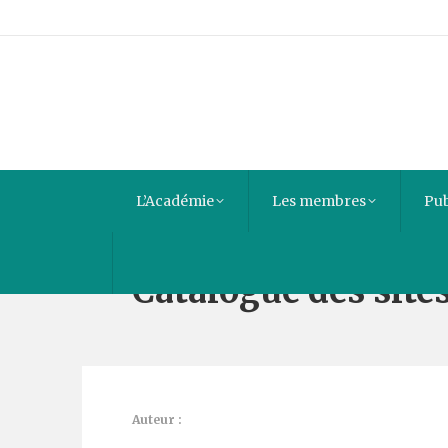
L’Académie
Les membres
Pub
Catalogue des site
Auteur :