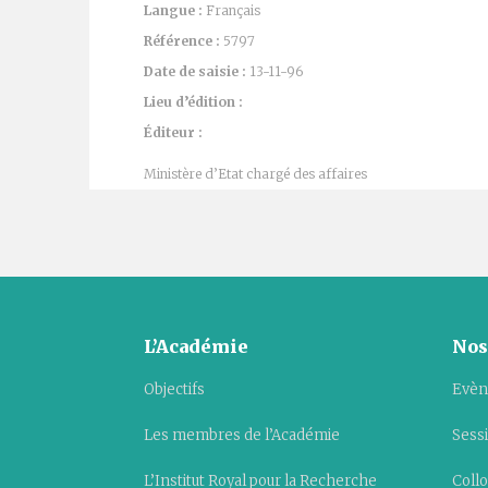
Langue :
Français
Référence :
5797
Date de saisie :
13-11-96
Lieu d’édition :
Éditeur :
Ministère d’Etat chargé des affaires
L’Académie
Nos
Objectifs
Evèn
Les membres de l’Académie
Sess
L’Institut Royal pour la Recherche
Collo