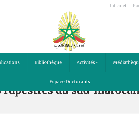
Intranet
Ra
lications
Bibliothèque
Activités
Médiathèqu
Espace Doctorants
s rupestres du sud-marocai