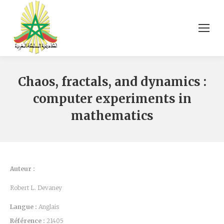
Chaos, fractals, and dynamics :
computer experiments in
mathematics
Auteur :
Robert L. Devaney
Langue :
Anglais
Référence :
21405