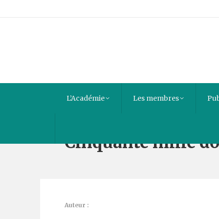
L’Académie
Les membres
Pub
Cinquante mille do
Auteur :