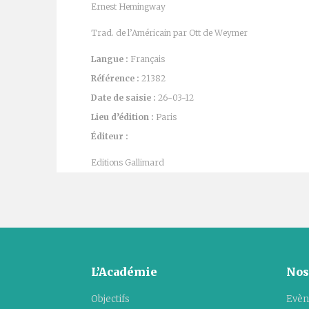
Ernest Hemingway
Trad. de l’Américain par Ott de Weymer
Langue :
Français
Référence :
21382
Date de saisie :
26-03-12
Lieu d’édition :
Paris
Éditeur :
Editions Gallimard
L’Académie
Nos
Objectifs
Evèn