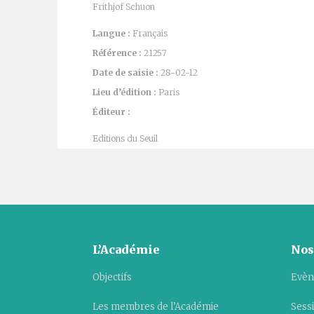
Frithjof Schuon
Langue :
Français
Référence :
21257
Date de saisie :
28-02-12
Lieu d’édition :
Paris
Éditeur :
Editions du Seuil
L’Académie
Nos
Objectifs
Evèn
Les membres de l’Académie
Sess