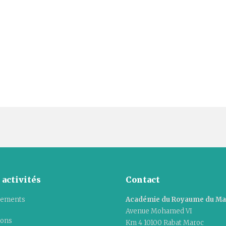
 activités
Contact
ements
Académie du Royaume du M
Avenue Mohamed VI
ions
Km 4 10100 Rabat Maroc