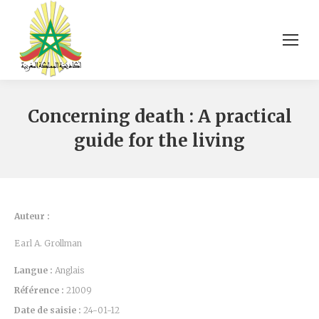
Concerning death : A practical
guide for the living
Auteur :
Earl A. Grollman
Langue :
Anglais
Référence :
21009
Date de saisie :
24-01-12