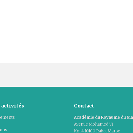
 activités
Contact
ements
Académie du Royaume du M
Avenue Mohamed VI
ions
Km 4 10100 Rabat Maroc