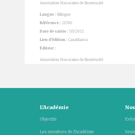
Association Marocaine de Biosécurité
Langue :
Bilingue
Référence :
21780
Date de saisie :
7/5/2012
Lieu d’édition :
Casablanca
Éditeur :
Association Marocaine de Biosécurité
L’Académie
Nos
Objectifs
Evèn
Les membres de l’Académie
Sess