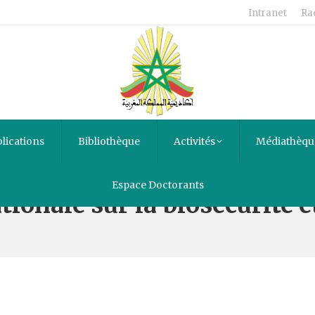
Intranet
Ra
lications
Bibliothèque
Activités
Médiathèqu
Espace Doctorants
ionale sur la biosécurité e