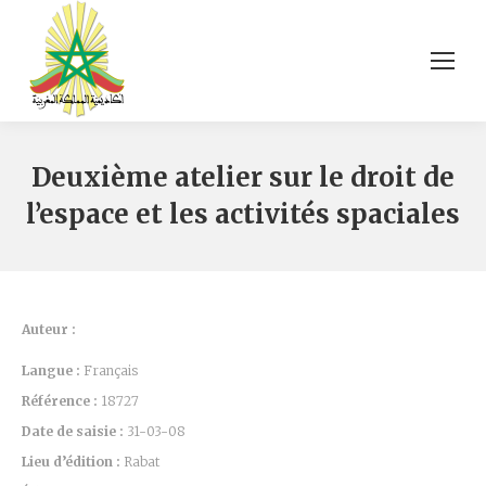
Deuxième atelier sur le droit de
l’espace et les activités spaciales
Auteur :
Langue :
Français
Référence :
18727
Date de saisie :
31-03-08
Lieu d’édition :
Rabat