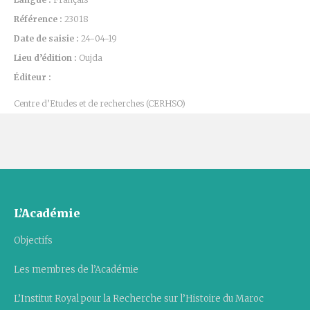
Référence :
23018
Date de saisie :
24-04-19
Lieu d’édition :
Oujda
Éditeur :
Centre d’Etudes et de recherches (CERHSO)
L’Académie
Objectifs
Les membres de l’Académie
L’Institut Royal pour la Recherche sur l’Histoire du Maroc