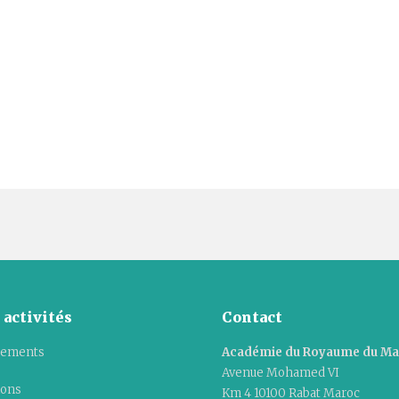
 activités
Contact
ements
Académie du Royaume du M
Avenue Mohamed VI
ions
Km 4 10100 Rabat Maroc