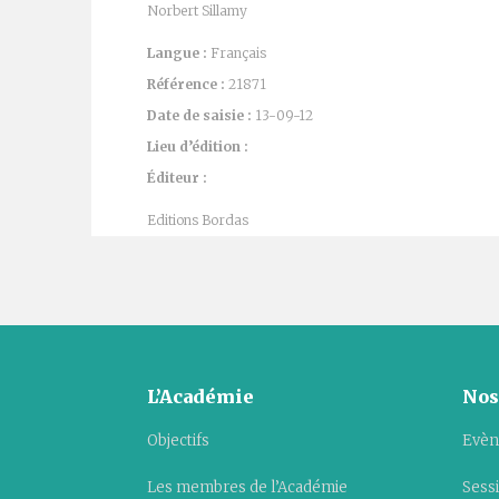
Norbert Sillamy
Langue :
Français
Référence :
21871
Date de saisie :
13-09-12
Lieu d’édition :
Éditeur :
Editions Bordas
L’Académie
Nos
Objectifs
Evèn
Les membres de l’Académie
Sess