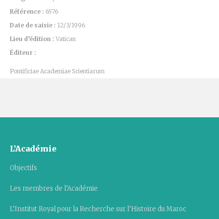
Référence :
6576
Date de saisie :
12/3/1996
Lieu d’édition :
Vatican
Éditeur :
Pontificiae Academiae Scientiarum
L’Académie
Objectifs
Les membres de l’Académie
L’Institut Royal pour la Recherche sur l’Histoire du Maroc