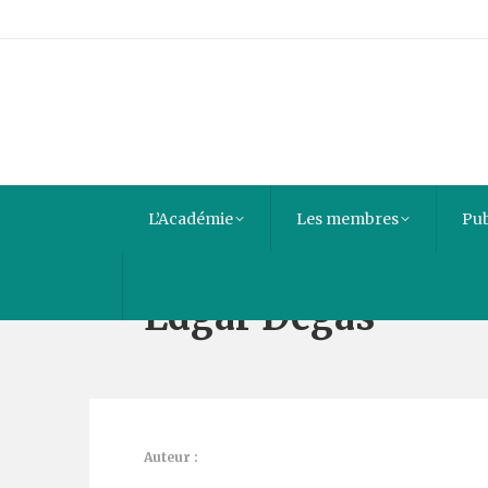
L’Académie
Les membres
Pub
Edgar Degas
Auteur :