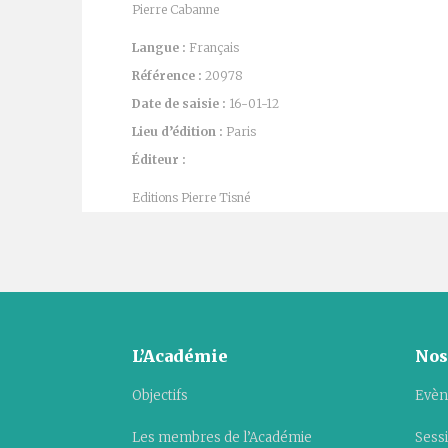
Pierre Cabanne
Langue :
Français
Référence :
20978
Date de saisie :
16-01-12
Lieu d’édition :
Paris
Éditeur :
Editions Pierre Tisné
L’Académie
Nos
Objectifs
Evèn
Les membres de l’Académie
Sess