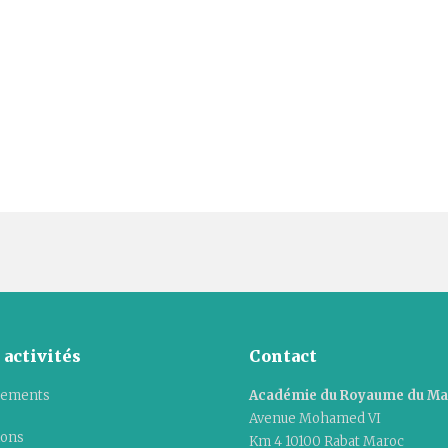
 activités
Contact
ements
Académie du Royaume du M
Avenue Mohamed VI
ions
Km 4 10100 Rabat Maroc