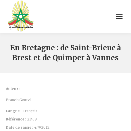
En Bretagne : de Saint-Brieuc à
Brest et de Quimper à Vannes
Auteur :
Francis Gourvil
Langue :
Français
Référence :
21459
Date de saisie :
4/9/2012