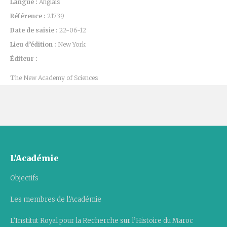
Langue :
Anglais
Référence :
21739
Date de saisie :
22-06-12
Lieu d’édition :
New York
Éditeur :
The New Academy of Sciences
L’Académie
Objectifs
Les membres de l’Académie
L’Institut Royal pour la Recherche sur l’Histoire du Maroc