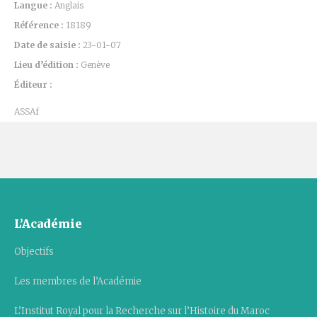
Langue :
Anglais
Référence :
18189
Date de saisie :
23-01-07
Lieu d’édition :
Genève
Éditeur :
ASSAf
L’Académie
Objectifs
Les membres de l’Académie
L’Institut Royal pour la Recherche sur l’Histoire du Maroc