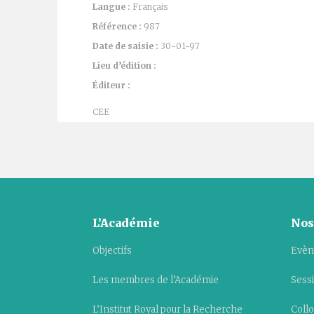
Langue :
Français
Référence :
987
Date de saisie :
30-01-97
Lieu d’édition :
Éditeur :
CEE
L’Académie
Nos
Objectifs
Evèn
Les membres de l’Académie
Sess
L’Institut Royal pour la Recherche
Collo