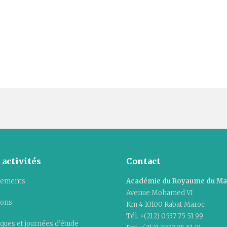
 activités
Contact
ements
Académie du Royaume du M
Avenue Mohamed VI
ions
Km 4 10100 Rabat Maroc
Tél. +(212) 0537 75 51 99
ques et journées d’étude