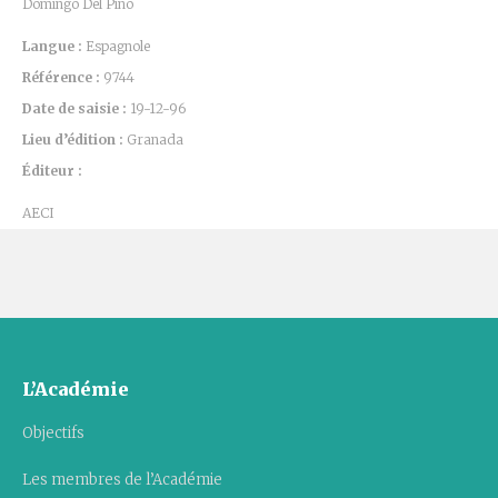
Domingo Del Pino
Langue :
Espagnole
Référence :
9744
Date de saisie :
19-12-96
Lieu d’édition :
Granada
Éditeur :
AECI
L’Académie
Objectifs
Les membres de l’Académie