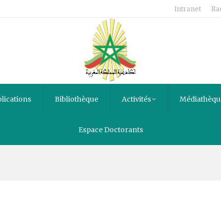
Intranet
Ra
lications
Bibliothèque
Activités
Médiathèqu
eurt : Euthanasie, acharnem
Espace Doctorants