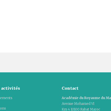
 activités
Contact
ements
Académie du Royaume du M
Avenue Mohamed VI
ions
Km 4 10100 Rabat Maroc