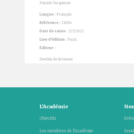
Patrick Verspieren
Langue :
Français
Référence :
21084
Date de saisie :
2/7/2012
Lieu d’édition :
Paris
Éditeur :
Desclée de Brouwer
L’Académie
Nos
Objectifs
Evèn
Les membres de l’Académie
Sess