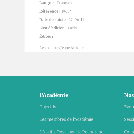
Langue :
Français
Référence :
19694
Date de saisie :
27-06-11
Lieu d’édition :
Paris
Éditeur :
Les editions Jeune Afrique
L’Académie
Nos
Objectifs
Evèn
Les membres de l’Académie
Sess
L’Institut Royal pour la Recherche
Collo