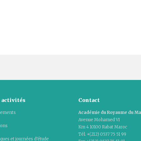
 activités
Contact
ements
Académie du Royaume du M
Avenue Mohamed VI
ions
Km 4 10100 Rabat Maroc
Tél. +(212) 0537 75 51 99
ques et journées d’étude