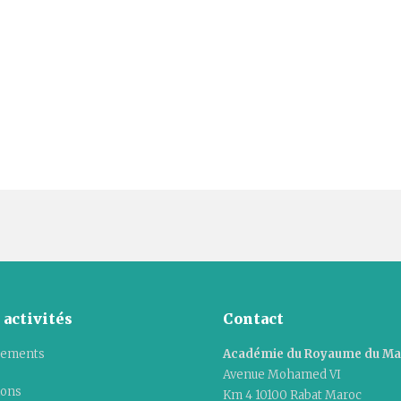
 activités
Contact
ements
Académie du Royaume du M
Avenue Mohamed VI
ions
Km 4 10100 Rabat Maroc