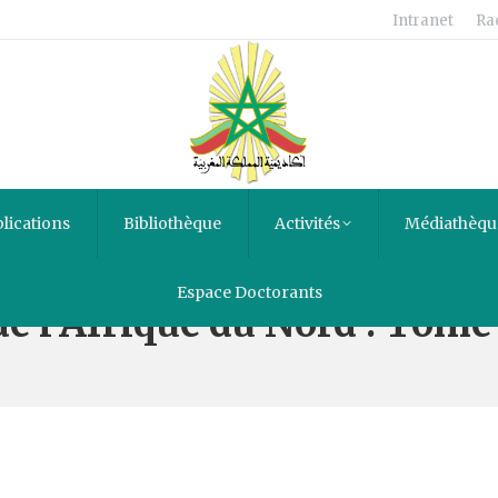
Intranet
Ra
lications
Bibliothèque
Activités
Médiathèqu
Espace Doctorants
e l’Afrique du Nord : Tome 