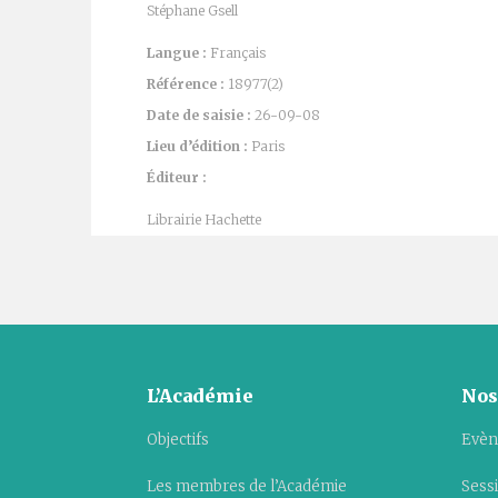
Stéphane Gsell
Langue :
Français
Référence :
18977(2)
Date de saisie :
26-09-08
Lieu d’édition :
Paris
Éditeur :
Librairie Hachette
L’Académie
Nos
Objectifs
Evèn
Les membres de l’Académie
Sess