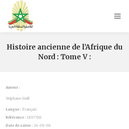
Histoire ancienne de l’Afrique du
Nord : Tome V :
Auteur :
Stéphane Gsell
Langue :
Français
Référence :
18977(9)
Date de saisie :
26-09-08