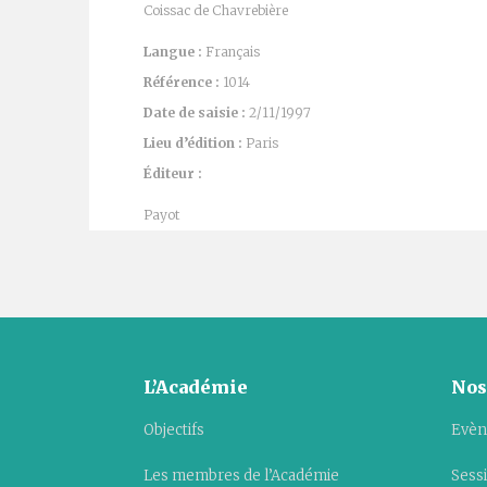
Coissac de Chavrebière
Langue :
Français
Référence :
1014
Date de saisie :
2/11/1997
Lieu d’édition :
Paris
Éditeur :
Payot
L’Académie
Nos
Objectifs
Evèn
Les membres de l’Académie
Sess