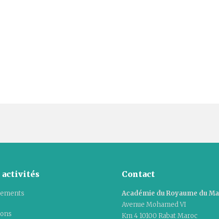
 activités
Contact
ements
Académie du Royaume du M
Avenue Mohamed VI
ions
Km 4 10100 Rabat Maroc