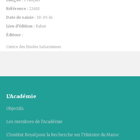
Référence :
22618
Date de saisie :
18-05-16
Lieu d’édition :
Rabat
Éditeur :
Centre des Etudes Sahariennes
L’Académie
Objectifs
Les membres de l’Académie
L’Institut Royal pour la Recherche sur l’Histoire du Maroc