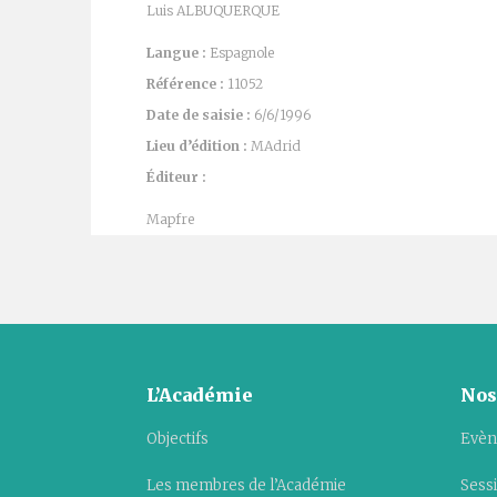
Luis ALBUQUERQUE
Langue :
Espagnole
Référence :
11052
Date de saisie :
6/6/1996
Lieu d’édition :
MAdrid
Éditeur :
Mapfre
L’Académie
Nos
Objectifs
Evèn
Les membres de l’Académie
Sess