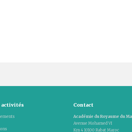
 activités
Contact
ements
Académie du Royaume du M
Avenue Mohamed VI
ions
Km 4 10100 Rabat Maroc