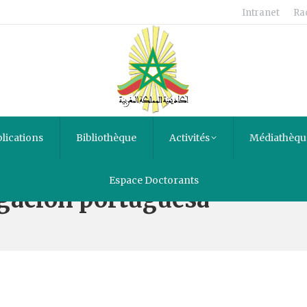
Intranet
Ra
lications
Bibliothèque
Activités
Médiathèqu
Espace Doctorants
egacion portuguesa