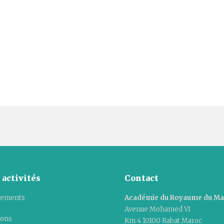
 activités
Contact
ements
Académie du Royaume du M
Avenue Mohamed VI
ions
Km 4 10100 Rabat Maroc