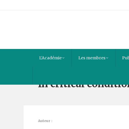
L’Académie
Les membres
Pub
In critical conditio
Auteur :