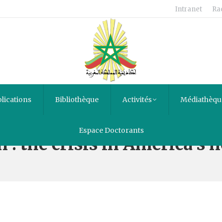
Intranet
Ra
lications
Bibliothèque
Activités
Médiathèqu
Espace Doctorants
n : the crisis in America’s 