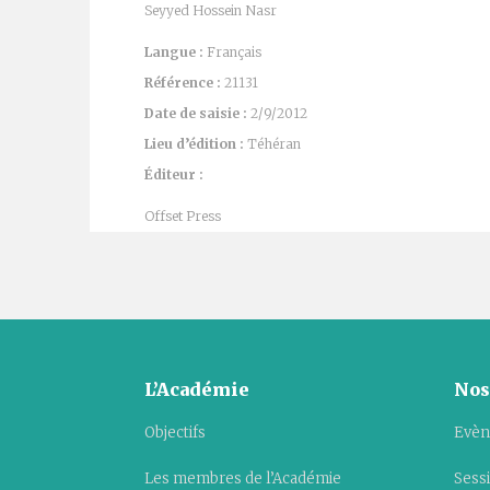
Seyyed Hossein Nasr
Langue :
Français
Référence :
21131
Date de saisie :
2/9/2012
Lieu d’édition :
Téhéran
Éditeur :
Offset Press
L’Académie
Nos
Objectifs
Evèn
Les membres de l’Académie
Sess