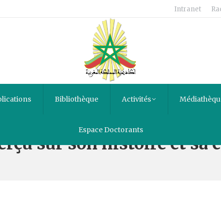
Intranet
Ra
lications
Bibliothèque
Activités
Médiathèqu
Espace Doctorants
erçu sur son histoire et sa 