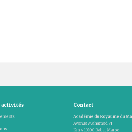
 activités
Contact
ements
Académie du Royaume du M
Avenue Mohamed VI
ions
Km 4 10100 Rabat Maroc