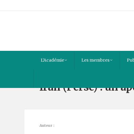
L’Académie
Les membres
Pub
Iran (Perse) : un ap
Auteur :