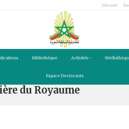
Intranet
Ra
lications
Bibliothèque
Activités
Médiathèqu
l : un parc muséologique p
Espace Doctorants
nière du Royaume