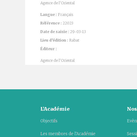
Agence de l’Oriental
Langue :
Français
Référence :
22023
Date de saisie :
29-03-13
Lieu d’édition :
Rabat
Éditeur :
Agence de l’Oriental
L’Académie
Nos
Objectifs
Evèn
Les membres de l’Académie
Sess