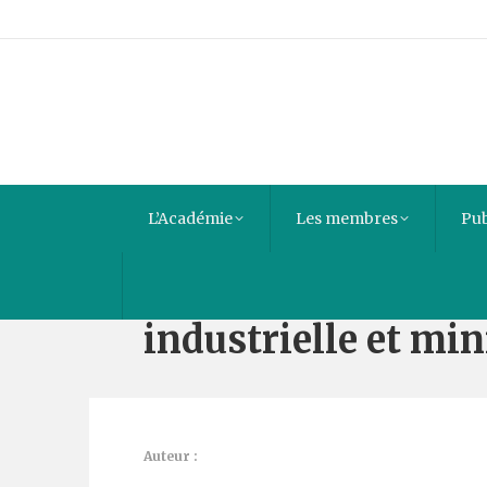
L’Académie
Les membres
Pub
Jerada – Hassi Bla
industrielle et mi
Auteur :