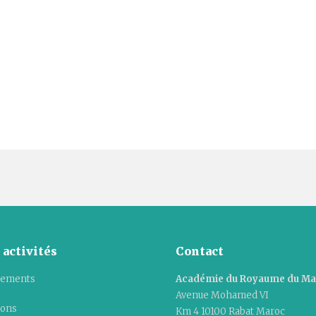
 activités
Contact
ements
Académie du Royaume du M
Avenue Mohamed VI
ions
Km 4 10100 Rabat Maroc