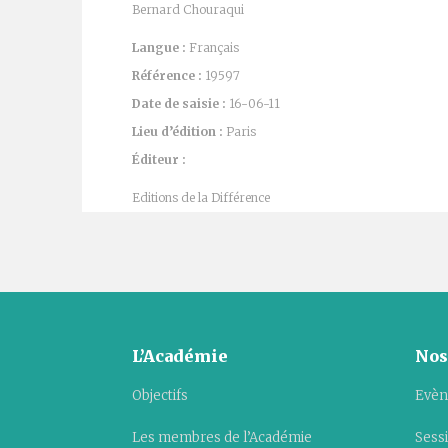
Bernard Chouraqui
Langue :
Français
Référence :
19597
Date de saisie :
16-06-11
Lieu d’édition :
Paris
Éditeur :
Editions de la Différence
L’Académie
Nos
Objectifs
Evèn
Les membres de l’Académie
Sess