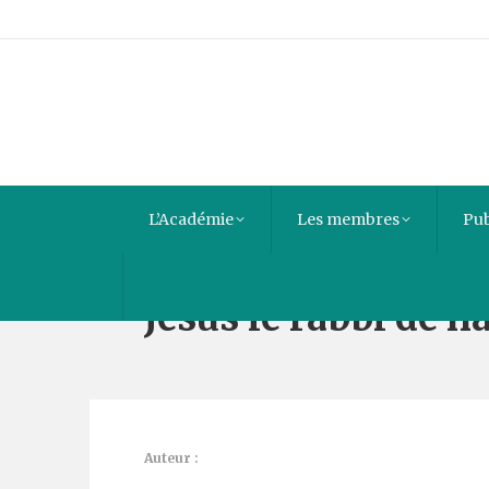
L’Académie
Les membres
Pub
Jésus le rabbi de n
Auteur :