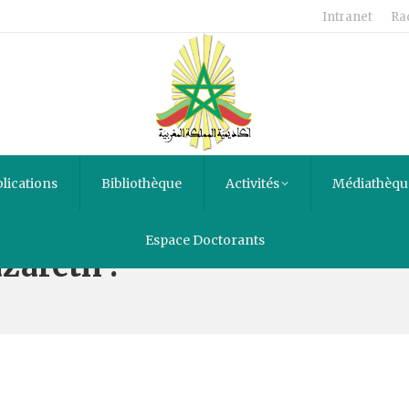
Intranet
Ra
lications
Bibliothèque
Activités
Médiathèqu
Espace Doctorants
azareth :